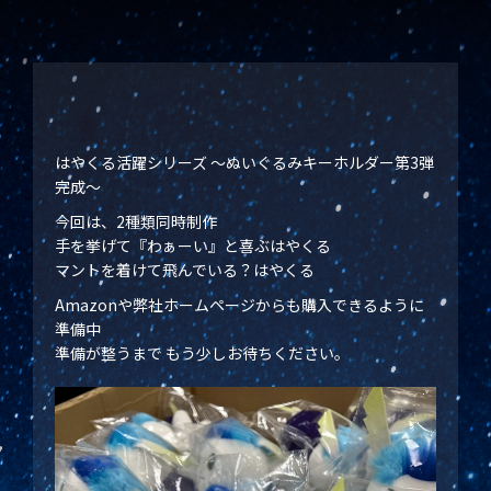
はやくる活躍シリーズ ～ぬいぐるみキーホルダー第3弾
完成～
今回は、2種類同時制作
手を挙げて『わぁーい』と喜ぶはやくる
マントを着けて飛んでいる？はやくる
Amazonや弊社ホームページからも購入できるように
準備中
準備が整うまで もう少しお待ちください。