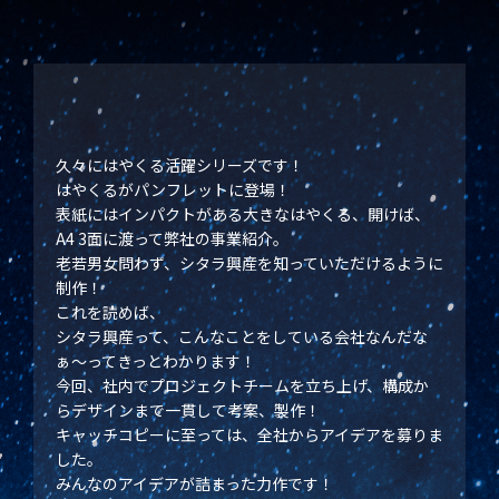
久々にはやくる活躍シリーズです！
はやくるがパンフレットに登場！
表紙にはインパクトがある大きなはやくる、開けば、
A4 3面に渡って弊社の事業紹介。
老若男女問わず、シタラ興産を知っていただけるように
制作！
これを読めば、
シタラ興産って、こんなことをしている会社なんだな
ぁ〜ってきっとわかります！
今回、社内でプロジェクトチームを立ち上げ、構成か
らデザインまで一貫して考案、製作！
キャッチコピーに至っては、全社からアイデアを募りま
した。
みんなのアイデアが詰まった力作です！