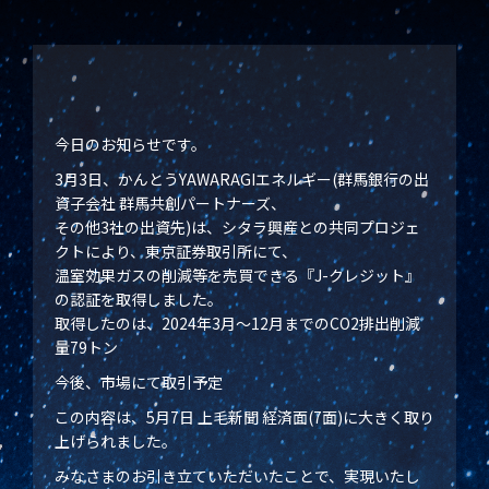
今日のお知らせです。
3月3日、かんとうYAWARAGIエネルギー(群馬銀行の出
資子会社 群馬共創パートナーズ、
その他3社の出資先)は、シタラ興産との共同プロジェ
クトにより、東京証券取引所にて、
温室効果ガスの削減等を売買できる『J-クレジット』
の認証を取得しました。
取得したのは、2024年3月～12月までのCO2排出削減
量79トン
今後、市場にて取引予定
この内容は、5月7日 上毛新聞 経済面(7面)に大きく取り
上げられました。
みなさまのお引き立ていただいたことで、実現いたし