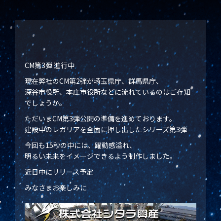
CM第3弾 進行中
現在弊社のCM第2弾が埼玉県庁、群馬県庁、
深谷市役所、本庄市役所などに流れているのはご存知
でしょうか。
ただいまCM第3弾公開の準備を進めております。
建設中のレガリアを全面に押し出したシリーズ第3弾
今回も15秒の中には、躍動感溢れ、
明るい未来をイメージできるよう制作しました。
近日中にリリース予定
みなさまお楽しみに