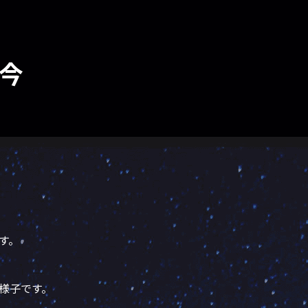
今
す。
様子です。