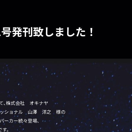
s 第71号発刊致しました！
71号にて､株式会社 オキナヤ
ッショナル 山澤 洋之 様の
パーカー続々登場､
です。