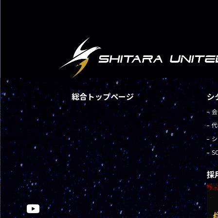
総合トップページ
シ
会
代
シ
S
採