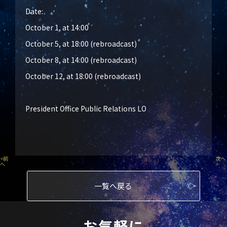
Date:
October 1, at 14:00
October 5, at 18:00 (rebroadcast)
October 8, at 14:00 (rebroadcast)
October 12, at 18:00 (rebroadcast)
President Office Public Relations LO
<
前
次へ
へ
>
一覧へ戻る
お気軽に