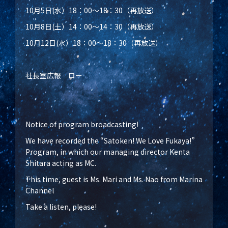
10月5日(水）18：00～18：30（再放送）
10月8日(土）14：00～14：30（再放送）
10月12日(水）18：00～18：30（再放送）
社長室広報 ロー
Notice of program broadcasting!
We have recorded the “Satoken! We Love Fukaya!”
Program, in which our managing director Kenta
Shitara acting as MC.
This time, guest is Ms. Mari and Ms. Nao from Marina
Channel
Take a listen, please!