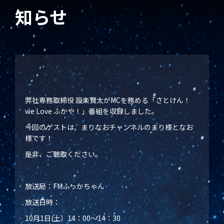
知らせ
弊社専務取締役 設楽賢太がMCを務める「さとけん！
we Love ふかや！」番組を収録しました。
今回のゲストは、まりなおチャンネルのまり様となお
様です！
是非、ご聴取ください。
放送局：FMふっかちゃん
放送日時：
10月1日(土）14：00～14：30