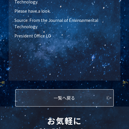
Technology.
Please have a look.
Source: From the Journal of Environmental
Technology
President Office LO
<
前
次へ
へ
>
一覧へ戻る
お気軽に