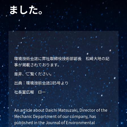
ました。
環境技術会誌に弊社取締役技術部部長 松崎大地の記
事が掲載されております。
是非、ご覧ください。
出典：環境技術会誌185号より
社長室広報 ロー
An article about Daichi Matsuzaki, Director of the
Mechanic Department of our company, has
published in the Journal of Environmental