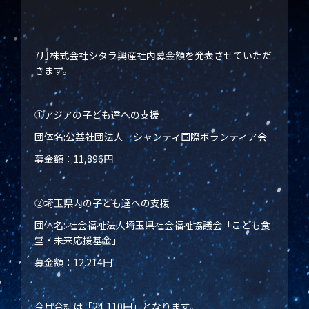
7月株式会社シタラ興産社内募金額を発表させていただ
きます。
①アジアの子ども達への支援
団体名:公益社団法人 シャンティ国際ボランティア会
募金額：11,896円
②埼玉県内の子ども達への支援
団体名: 社会福祉法人埼玉県社会福祉協議会「こども食
堂・未来応援基金」
募金額：12.214円
今月合計は「24,110円」となります。