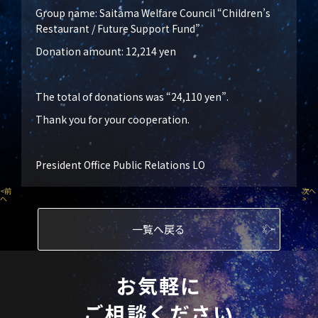
Group name: Saitama Welfare Council “Children’s
Restaurant / Future Support Fund”
Donation amount: 12,214 yen
The total of donations was “24,110 yen”.
Thank you for your cooperation.
President Office Public Relations LO
<
前
次へ
へ
>
一覧へ戻る
お気軽に
ご相談ください