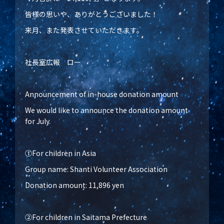
皆様の思いや、ありがとうございました！
来月、また発表させていただきます。
社長室広報 ロー
Announcement of in-house donation amount
We would like to announce the donation amount
for July.
①For children in Asia
Group name: Shanti Volunteer Association
Donation amount: 11,896 yen
②For children in Saitama Prefecture