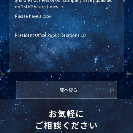
and the hot news of our company have published
on 25th Shitara times.
Please have a look!
President Office Public Relations LO
<
前
次へ
へ
>
一覧へ戻る
お気軽に
ご相談ください