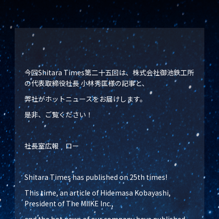
今回Shitara Times第二十五回は、株式会社御池鉄工所
の代表取締役社長 小林秀匡様の記事と、
弊社がホットニュースをお届けします。
是非、ご覧ください！
社長室広報 ロー
Shitara Times has published on 25th times!
This time, an article of Hidemasa Kobayashi,
President of The MIIKE Inc.,