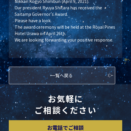
Nikkan Kogyo Shimbun (April 9, 2021).
Our president Ryuya Shitara has received the
Saitama Governor’s Award.
Please have a look.
The award ceremony will be held at the Royal Pines
Hotel Urawa on April 26th.
We are looking forwarding your positive response.
次へ
>
一覧へ戻る
お気軽に
ご相談ください
お電話でご相談