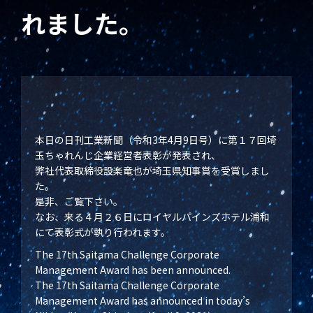
れました。
本日の日刊工業新聞（令和3年4月9日号）に第１７回埼
玉ちゃれんじ企業経営者表彰が発表され、
弊社代表取締役設楽竜也が埼玉県知事賞を受賞しまし
た。
是非、ご覧下さい。
なお、来る４月２６日にロイヤルパインズホテル浦和
にて表彰式が執り行われます。
The 17th Saitama Challenge Corporate
Management Award has been announced.
The 17th Saitama Challenge Corporate
Management Award has announced in today’s