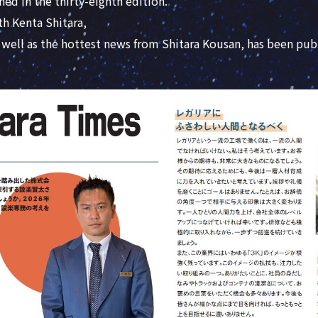
ed in the thirty-eighth edition.
th Kenta Shitara,
well as the hottest news from Shitara Kousan, has been pub