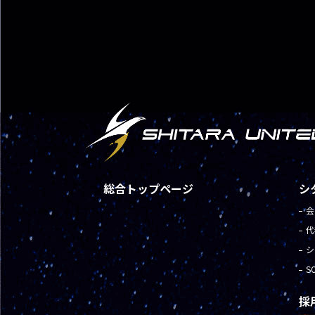
総合トップページ
シ
会
代
シ
S
採