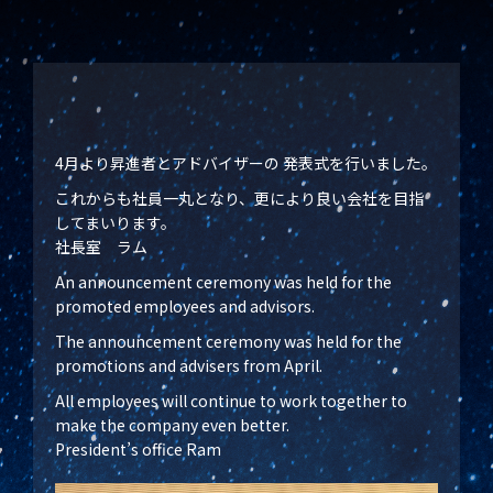
4月より昇進者とアドバイザーの 発表式を行いました。
これからも社員一丸となり、更により良い会社を目指
してまいります。
社長室 ラム
An announcement ceremony was held for the
promoted employees and advisors.
The announcement ceremony was held for the
promotions and advisers from April.
All employees will continue to work together to
make the company even better.
President’s office Ram