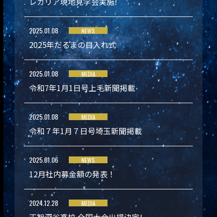
レガリア現地見学会実施!
2025.01.08
NEWS
2025年だるまの目入れ式
2025.01.08
MEDIA
令和7年1月1日号上毛新聞掲載
2025.01.08
MEDIA
令和７年1月７日号埼玉新聞掲載
2025.01.06
NEWS
12月社内募金額の発表！
2024.12.28
MEDIA