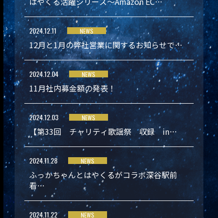
はやくる活躍シリーズ～Amazon EC…
2024.12.11
NEWS
12月と1月の弊社営業に関するお知らせで…
2024.12.04
NEWS
11月社内募金額の発表！
2024.12.03
NEWS
【第33回 チャリティ歌謡祭 収録 in…
2024.11.28
NEWS
ふっかちゃんとはやくるがコラボ深谷駅前
看…
2024.11.22
NEWS