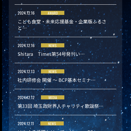
2024.12.16
AWARD
こども食堂・未来応援基金・企業版ふるさ
と…
2024.12.16
NEWS
Shitara Times第54号発刊い…
2024.12.13
NEWS
社内研修会 開催 ～ BCP基本セミナ…
2024.12.12
MEDIA
第33回 埼玉政財界人チャリティ歌謡祭…
2024.12.11
NEWS